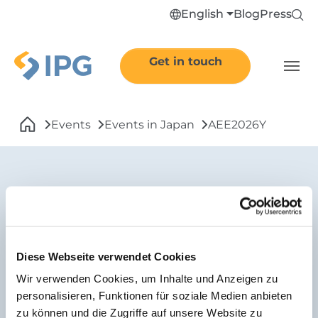
Skip to main navigation
Skip to main content
Skip to page footer
English
Blog
Press
Get in touch
You are here:
Events
Events in Japan
AEE2026Y
Diese Webseite verwendet Cookies
Wir verwenden Cookies, um Inhalte und Anzeigen zu
personalisieren, Funktionen für soziale Medien anbieten
zu können und die Zugriffe auf unsere Website zu