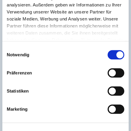
analysieren. Außerdem geben wir Informationen zu Ihrer
Verwendung unserer Website an unsere Partner für
soziale Medien, Werbung und Analysen weiter. Unsere
Partner führen diese Informationen möglicherweise mit
Solutions
weiteren Daten zusammen, die Sie ihnen bereitgestellt
Industries
haben oder die sie im Rahmen Ihrer Nutzung der Dienste
Applications
gesammelt haben.
Einwilligungsauswahl
Notwendig
Process steps
Product portfolio
Präferenzen
Career
Jobs
Statistiken
Why IPG Automotive
Work for IPG Automotive
Marketing
Company