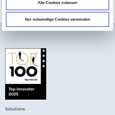
Fast growing number of employees in
Alle Cookies zulassen
various departments like Sales and Solutions
Engineering
Nur notwendige Cookies verwenden
Solutions