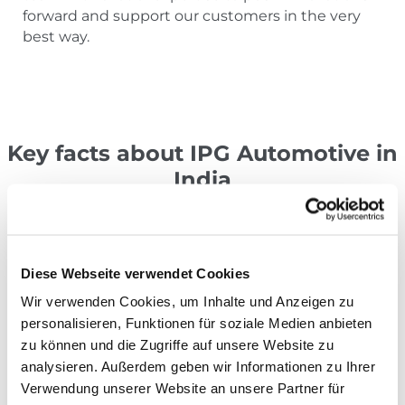
forward and support our customers in the very
best way.
Key facts about IPG Automotive in
India
Address:
Diese Webseite verwendet Cookies
Unit#3F-,003, Level 3, Century Central
Wir verwenden Cookies, um Inhalte und Anzeigen zu
Mango Garden Layout
personalisieren, Funktionen für soziale Medien anbieten
Bikasipura
zu können und die Zugriffe auf unsere Website zu
Kanakapura Main Road
analysieren. Außerdem geben wir Informationen zu Ihrer
Bangalore – 560062
Verwendung unserer Website an unsere Partner für
Tel.:
+91 89711 80111