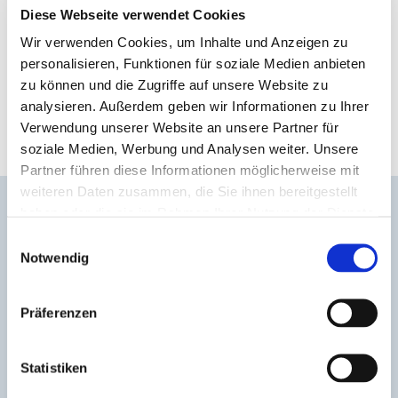
individuelle Parameter. So lassen sich
Diese Webseite verwendet Cookies
umfangreiche Testaufwände effizient
Wir verwenden Cookies, um Inhalte und Anzeigen zu
bewältigen sowie Fehlersituationen gezielt
identifizieren und dokumentieren. Dies
personalisieren, Funktionen für soziale Medien anbieten
führt zu einer hohen Testtiefe bei
zu können und die Zugriffe auf unsere Website zu
reduziertem manuellem Aufwand.
analysieren. Außerdem geben wir Informationen zu Ihrer
Verwendung unserer Website an unsere Partner für
soziale Medien, Werbung und Analysen weiter. Unsere
Partner führen diese Informationen möglicherweise mit
weiteren Daten zusammen, die Sie ihnen bereitgestellt
Anwendungsfäll
haben oder die sie im Rahmen Ihrer Nutzung der Dienste
gesammelt haben.
Einwilligungsauswahl
e
Notwendig
Präferenzen
Statistiken