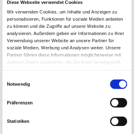
Diese Webseite verwendet Cookies
Wir verwenden Cookies, um Inhalte und Anzeigen zu
personalisieren, Funktionen für soziale Medien anbieten
zu können und die Zugriffe auf unsere Website zu
analysieren. Außerdem geben wir Informationen zu Ihrer
Aufgabenbereic
Verwendung unserer Website an unsere Partner für
soziale Medien, Werbung und Analysen weiter. Unsere
he
Partner führen diese Informationen möglicherweise mit
weiteren Daten zusammen, die Sie ihnen bereitgestellt
haben oder die sie im Rahmen Ihrer Nutzung der Dienste
Abwechslungsreich &
gesammelt haben.
Einwilligungsauswahl
zukunftsorientiert
Notwendig
Wir bei IPG Automotive gestalten die Zukunft der
Mobilität aktiv und nachhaltig mit. Unsere
Präferenzen
Innovationstreiber sind dabei unsere
Mitarbeiter*innen. Denn der Erfolg unserer
Produkte, unserer Lösungen und des gesamten
Statistiken
Unternehmens basieren auf den individuellen
Kompetenzen aller Mitarbeitenden. Wir setzen auf