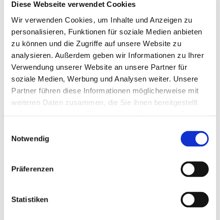
dem Partner, Kunden und Interessenten im Hotel
Diese Webseite verwendet Cookies
Dolce Versailles in der Nähe von Paris herzlich
Wir verwenden Cookies, um Inhalte und Anzeigen zu
willkommen sind.
personalisieren, Funktionen für soziale Medien anbieten
zu können und die Zugriffe auf unsere Website zu
Auf dem Programm stehen:
analysieren. Außerdem geben wir Informationen zu Ihrer
Rückblick auf die zehnjährige Geschichte
Verwendung unserer Website an unsere Partner für
von IPG Automotive in Frankreich
soziale Medien, Werbung und Analysen weiter. Unsere
Partner führen diese Informationen möglicherweise mit
Fachvorträge und praktische
weiteren Daten zusammen, die Sie ihnen bereitgestellt
Anwendungsfälle
haben oder die sie im Rahmen Ihrer Nutzung der Dienste
Demosysteme mit unseren Lösungen
gesammelt haben.
Einwilligungsauswahl
Notwendig
Präsentationen von Kunden und Partnern
Ausreichend Zeit und Raum für Gespräche
Präferenzen
über die Herausforderungen der Mobilität
von morgen
Statistiken
Wie geht die Reise weiter?