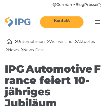
Skip to main navigation
Skip to main content
Skip to page footer
German
Blog
Presse
Kontakt
You are here:
Unternehmen
Wer wir sind
Aktuelles
News
News-Detail
IPG Automotive F
rance feiert 10-
jähriges
Jubiläum