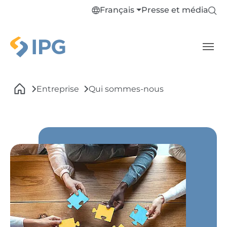
Skip to main navigation
Skip to main content
Skip to page footer
Français
Presse et média
You are here:
Entreprise
Qui sommes-nous