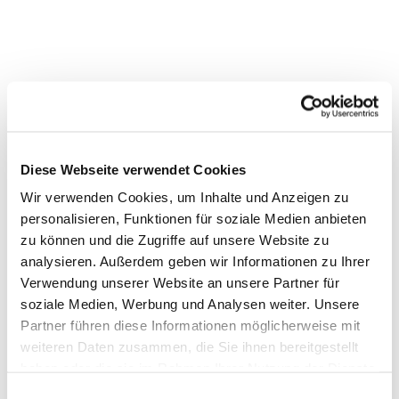
Diese Webseite verwendet Cookies
Wir verwenden Cookies, um Inhalte und Anzeigen zu
personalisieren, Funktionen für soziale Medien anbieten
To view this video, please consent to the
zu können und die Zugriffe auf unsere Website zu
use of marketing cookies. To edit your
analysieren. Außerdem geben wir Informationen zu Ihrer
cookie settings, you can
click here
.
Verwendung unserer Website an unsere Partner für
soziale Medien, Werbung und Analysen weiter. Unsere
Partner führen diese Informationen möglicherweise mit
weiteren Daten zusammen, die Sie ihnen bereitgestellt
haben oder die sie im Rahmen Ihrer Nutzung der Dienste
gesammelt haben.
Einwilligungsauswahl